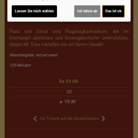
Weg zur Hölle" und "Zwei
Missionare". Dazu gibt es in der Pause ein " Südamerika-
Lassen Sie mich wählen
Ich lehne ab
Das ist ok
Büfett".
Beide Filme und Büfett ab 29 €. Und das, nur im Kino.
Plata und Salud sind Flugzeugkaskadeure, die im
Dschungel abstürzen und Smaragdschürfer unterstützen.
Gegen Mr. Ears kämpfen sie um fairen Handel.
Altersfreigabe: not yet rated
120 Minuten
Sa 29.08.
2D
19:30
Für Tickets auf die Uhrzeit klicken.