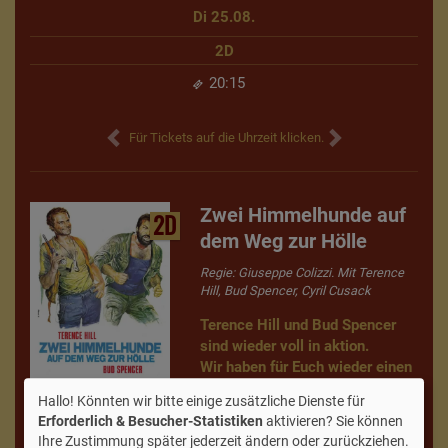
Di 25.08.
2D
20:15
Für Tickets auf die Uhrzeit klicken.
Zwei Himmelhunde auf
2D
dem Weg zur Hölle
Regie: Giuseppe Colizzi. Mit Terence
Hill, Bud Spencer, Cyril Cusack
Terence Hill und Bud Spencer
sind wieder voll in aktion.
Wir haben für Euch wieder einen
Filmabend mit den Beiden
Hallo! Könnten wir bitte einige zusätzliche Dienste für
zusammengestellt.
Neu!
Erforderlich & Besucher-Statistiken
aktivieren? Sie können
"Zwei Himmelhunde auf dem
Ihre Zustimmung später jederzeit ändern oder zurückziehen.