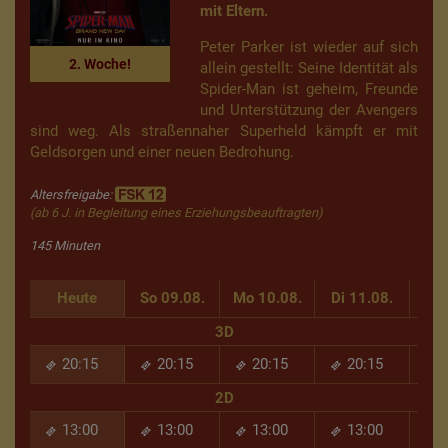
mit Eltern.
Peter Parker ist wieder auf sich
2. Woche!
allein gestellt: Seine Identität als
Spider-Man ist geheim, Freunde
und Unterstützung der Avengers
sind weg. Als straßennaher Superheld kämpft er mit
Geldsorgen und einer neuen Bedrohung.
Altersfreigabe:
(ab 6 J. in Begleitung eines Erziehungsbeauftragten)
145 Minuten
Heute
So 09.08.
Mo 10.08.
Di 11.08.
Mi 
3D
20:15
20:15
20:15
20:15
2D
13:00
13:00
13:00
13:00