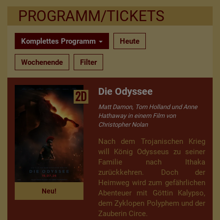
PROGRAMM/TICKETS
Komplettes Programm
Heute
Wochenende
Filter
Die Odyssee
2D
Matt Damon, Tom Holland und Anne
Hathaway in einem Film von
Christopher Nolan
Nach dem Trojanischen Krieg
will König Odysseus zu seiner
Familie nach Ithaka
zurückkehren. Doch der
Heimweg wird zum gefährlichen
Neu!
Abenteuer mit Göttin Kalypso,
dem Zyklopen Polyphem und der
Zauberin Circe.