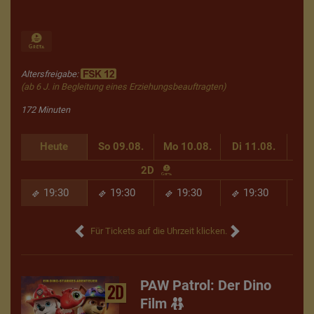
Altersfreigabe:
(ab 6 J. in Begleitung eines Erziehungsbeauftragten)
172 Minuten
Heute
So 09.08.
Mo 10.08.
Di 11.08.
Mi 
2D
19:30
19:30
19:30
19:30
Für Tickets auf die Uhrzeit klicken.
PAW Patrol: Der Dino
2D
Film