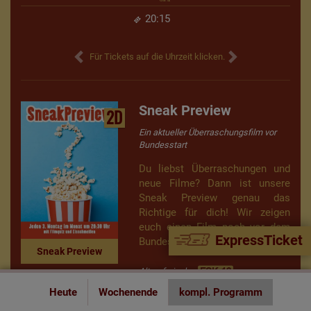
20:15
Für Tickets auf die Uhrzeit klicken.
Sneak Preview
2D
Ein aktueller Überraschungsfilm vor
Bundesstart
Du liebst Überraschungen und
neue Filme? Dann ist unsere
Sneak Preview genau das
Richtige für dich! Wir zeigen
euch einen Film noch vor dem
ExpressTicket
Bundesstart.
Sneak Preview
Altersfreigabe:
Heute
Wochenende
kompl. Programm
Mo 17.08.
Mo 21.09.