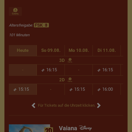
Altersfreigabe:
101 Minuten
Heute
So 09.08.
Mo 10.08.
Di 11.08.
Mi 
3D
-
16:15
-
16:15
2D
15:15
-
15:15
16:00
Für Tickets auf die Uhrzeit klicken.
Vaiana
2D