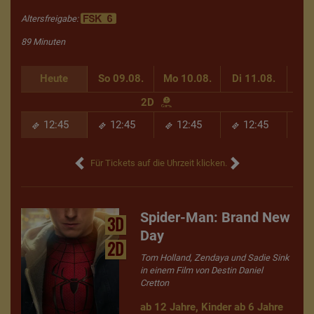
Altersfreigabe:
89 Minuten
Heute
So 09.08.
Mo 10.08.
Di 11.08.
Mi 
2D
12:45
12:45
12:45
12:45
Für Tickets auf die Uhrzeit klicken.
Spider-Man: Brand New
3D
Day
2D
Tom Holland, Zendaya und Sadie Sink
in einem Film von Destin Daniel
Cretton
ab 12 Jahre, Kinder ab 6 Jahre