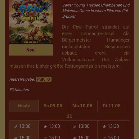
Carter Young, Hayden Chamberlen und
Mckenna Grace in einem Film von Cal
Brunker
Die Paw Patrol strandet auf
einer Dinosaurier-Insel. Als
Bürgermeister Humdinger
rücksichtslos Ressourcen
Neu!
abbaut, droht ein
Vulkanausbruch. Die Welpen
müssen ihre bisher größte Rettungsmission meistern.
Altersfreigabe:
83 Minuten
Heute
So 09.08.
Mo 10.08.
Di 11.08.
Mi 
2D
13:00
13:00
13:00
13:30
15:00
15:00
15:00
15:00