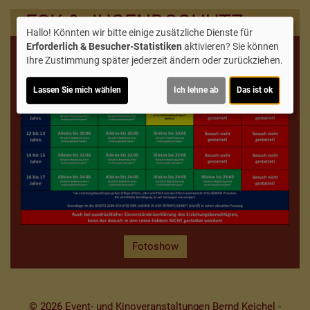
FSK & JUGENDSCHUTZ
Hallo! Könnten wir bitte einige zusätzliche Dienste für
Erforderlich & Besucher-Statistiken
aktivieren? Sie können
Ihre Zustimmung später jederzeit ändern oder zurückziehen.
Lassen Sie mich wählen
Ich lehne ab
Das ist ok
Fotoshow
© 2026 Event- und Kinoveranstaltungen Bernd Keichel -