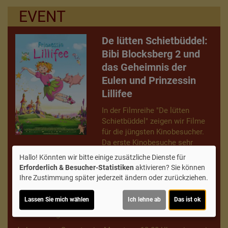
EVENT
De lütten Schietbüddel:
Bibi Blocksberg 2 und
das Geheimnis der
Eulen und Prinzessin
Lillifee
In der Filmreihe "De lütten
Schietbüddel" zeigen wir Filme
für die jüngsten Kinobesucher.
Da erste Kinobesuche sehr
aufregend sein können, gibt es bei dieser Filmreihe einige
Hallo! Könnten wir bitte einige zusätzliche Dienste für
Besonderheiten:
Erforderlich & Besucher-Statistiken
aktivieren? Sie können
Ihre Zustimmung später jederzeit ändern oder zurückziehen.
Kindgerechte Filme (FSK 0)
Keine Werbung, keine Trailer vor dem Film
Lassen Sie mich wählen
Ich lehne ab
Das ist ok
Das Saallicht bleibt gedimmt eingeschaltet
Verringerte Vorführlautstärke