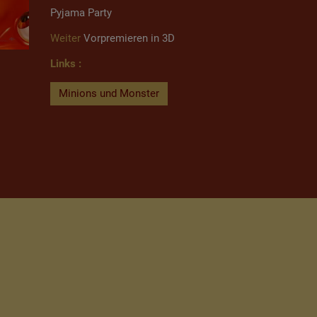
Pyjama Party
Weiter
Vorpremieren in 3D
Links :
Minions und Monster