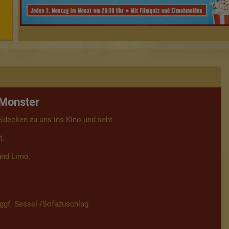
 Monster
ldecken zu uns ins Kino und seht
t.
und Limo.
+ggf. Sessel-/Sofazuschlag