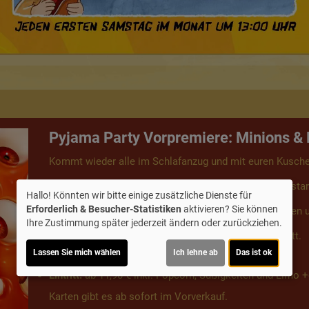
Pyjama Party Vorpremiere: Minions &
Kommt wieder alle im Schlafanzug und mit euren Kusche
Minions & Monster
schon vor dem offiziellen Bundesstar
Hallo! Könnten wir bitte einige zusätzliche Dienste für
Erforderlich & Besucher-Statistiken
aktivieren? Sie können
Dazu gibt es wie immer eine Tüte Popcorn, Süßigkeiten 
Ihre Zustimmung später jederzeit ändern oder zurückziehen.
Eure Kuscheltiere haben natürlich wieder freien Eintritt.
Lassen Sie mich wählen
Ich lehne ab
Das ist ok
So, 28.6. - 15:00 Uhr
Eintritt:
ab 11,90 € inkl. Popcorn, Süßigkeiten und Limo 
Karten gibt es ab sofort im Vorverkauf.