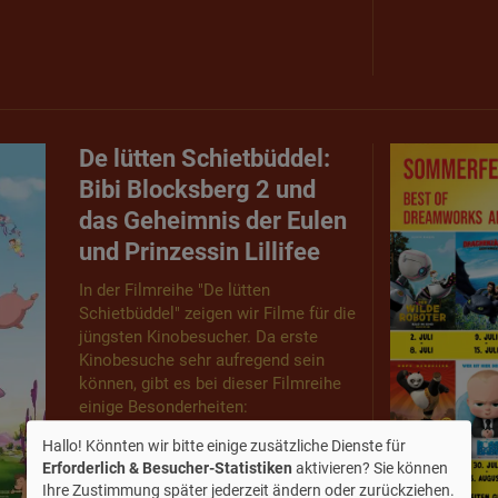
De lütten Schietbüddel:
Bibi Blocksberg 2 und
das Geheimnis der Eulen
und Prinzessin Lillifee
In der Filmreihe "De lütten
Schietbüddel" zeigen wir Filme für die
jüngsten Kinobesucher. Da erste
Kinobesuche sehr aufregend sein
können, gibt es bei dieser Filmreihe
einige Besonderheiten:
Hallo! Könnten wir bitte einige zusätzliche Dienste für
Kindgerechte Filme (FSK 0)
Erforderlich & Besucher-Statistiken
aktivieren? Sie können
Keine Werbung, keine Trailer vor dem
Ihre Zustimmung später jederzeit ändern oder zurückziehen.
Film