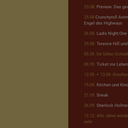
23.08.
Preview: Das ge
25.08.
Crunchyroll Anim
Engel des Highways
26.08.
Ladis Night:One
29.08.
Terence Hill un
05.09. De lütten Schiet
08.09.
Ticket ins Leben
12.09. + 13.09. Kinofest
15.09.
Kirchen und Kin
21.09.
Sneak
26.09.
Sherlock Holmes 
12.12. Alle Jahre wied
sehr