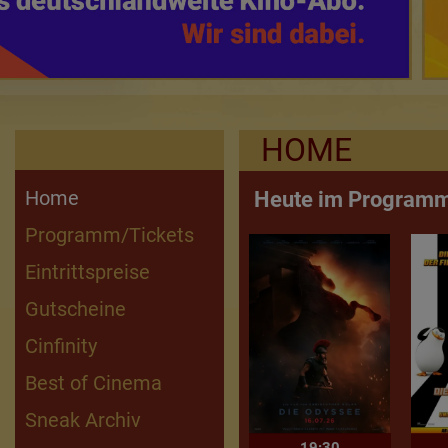
HOME
Home
Heute im Programm
Programm/Tickets
5,00 € Kinderkino
Kino für Frauen
Ferienkino
Best of Cinema
Sneak Preview
Anime
Vorpremiere
Komplettes Programm
Eintrittspreise
Gutscheine
Cinfinity
Best of Cinema
Sneak Archiv