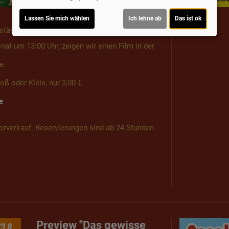
Das Saallicht bleibt gedimmt
Lassen Sie mich wählen
Ich lehne ab
Das ist ok
eingeschaltet
tstärke
t um 13:00 Uhr, zeigen wir einen Film in der
e.
roß oder Klein, nur 3,00 €.
e
Vorverkauf. Reservierungen sind ab 24 Stunden
Preview "Das gewisse