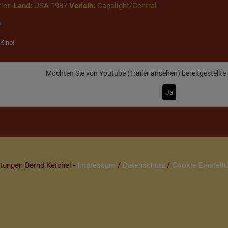
tion
Land:
USA 1987
Verleih:
Capelight/Central
Kino!
Möchten Sie von
Youtube (Trailer ansehen)
bereitgestellte
Ja
tungen Bernd Keichel -
Impressum
/
Datenschutz
/
Cookie Einstell