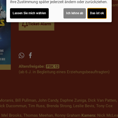
Ihre Zustimmung später jederzeit ändern oder zurückziehen.
Lone Starr den Bösewichten und gerät in ein rasante
Entscheidungen, bis die Prinzessin in Sicherheit ist.
Lassen Sie mich wählen
Ich lehne ab
Das ist ok
Ticket-Alarm
Altersfreigabe:
(ab 6 J. in Begleitung eines Erziehungsbeauftragten)
oranis, Bill Pullman, John Candy, Daphne Zuniga, Dick Van Patten
ck Ducommun, Tim Russ, Brenda Strong, Leslie Bevis, Tony Cox
:
Mel Brooks, Thomas Meehan, Ronny Graham
Kamera:
Nick McLea