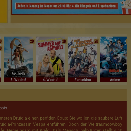
D
2D
2D
2D
2D
D
5. Woche!
4. Woche!
Ferienkino
Anime
rooks
eten Druidia einen perfiden Coup: Sie wollen die saubere Luft
uidia-Prinzessin Vespa entführen. Doch der Weltraumcowboy
e. Gemeinsam mit Waldi, halb Mensch, halb Köter, stellt sich