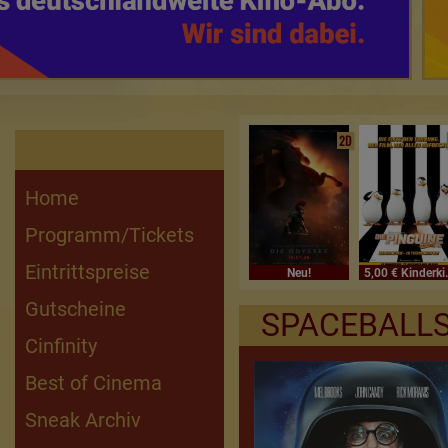
2D
Home
Programm/Tickets
5,00 € Kinderkino
Kino für Frauen
Ferienkino
Best of Cinema
Sneak Preview
Anime
Vorpremiere
Komplettes Programm
Eintrittspreise
Neu!
5,00 
Gutscheine
SPACEBALL
Cinfinity
Best of Cinema
Sneak Archiv