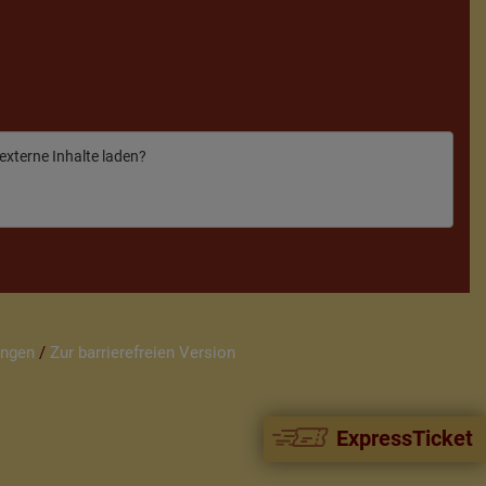
 externe Inhalte laden?
ungen
/
Zur barrierefreien Version
ExpressTicket