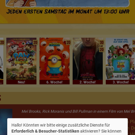
2D
2D
2D
3D
3
2D
2
€ Kinderkino
Neu!
6. Woche!
2. Woche!
3. Woche!
S
Mel Brooks, Rick Moranis und Bill Pullman in einem Film von Mel B
Lord Helmchen und Colonel Sandfurz planen auf dem Plan
Hallo! Könnten wir bitte einige zusätzliche Dienste für
des fremden Weltenreichs absaugen und dabei auch Dr
Erforderlich & Besucher-Statistiken
aktivieren? Sie können
Lone Starr kommt im Auftrag des Königs Roland zur Hilf